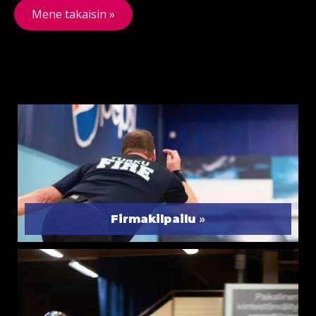
Mene takaisin »
»
Firmakilpailu