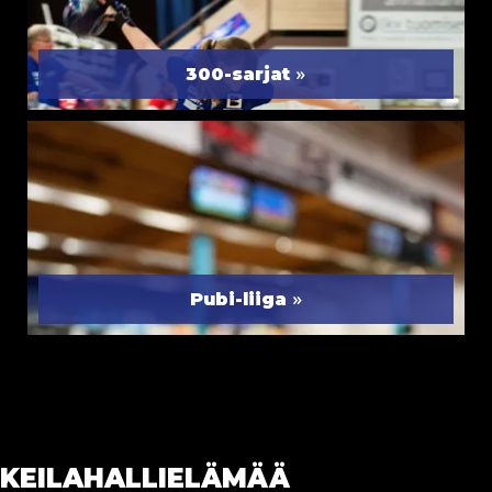
»
300-sarjat
»
Pubi-liiga
KEILAHALLIELÄMÄÄ