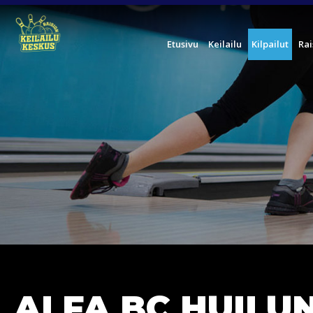
Etusivu
Keilailu
Kilpailut
Rai
ALFA BC HUILU