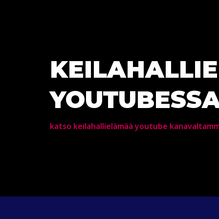
KEILAHALLI
YOUTUBESS
katso keilahallielämää youtube kanavaltam