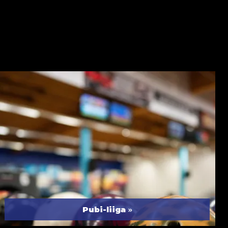
»
Pubi-liiga