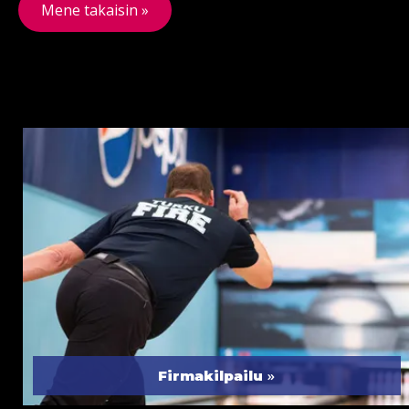
Mene takaisin »
»
Firmakilpailu