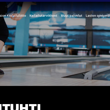
sion Keilailuliitto
Keilailutarvikkeet
Muut palvelut
Lasten syntymä
NTUHTI