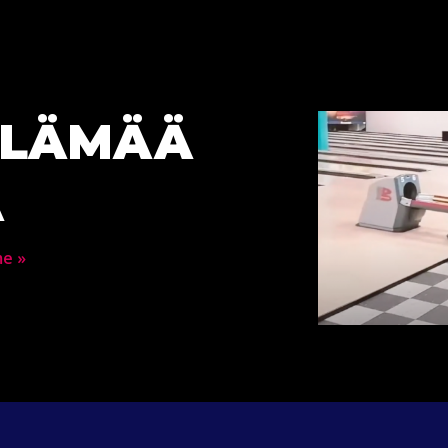
ELÄMÄÄ
A
me »