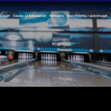
päivät
Sauna- ja kokoustilat
Hinnasto
Ota yhteyttä / aukioloajat