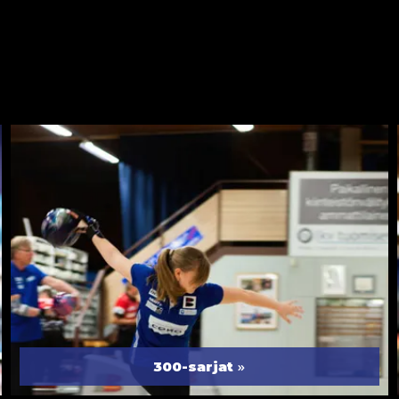
»
300-sarjat