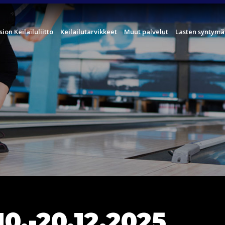
sion Keilailuliitto
Keilailutarvikkeet
Muut palvelut
Lasten syntymä
0.-20.12.2025