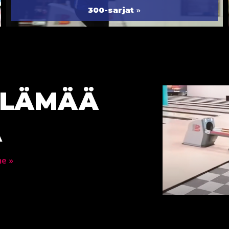
»
300-sarjat
ELÄMÄÄ
A
me »