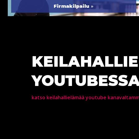
»
Firmakilpailu
KEILAHALLI
YOUTUBESS
katso keilahallielämää youtube kanavaltam