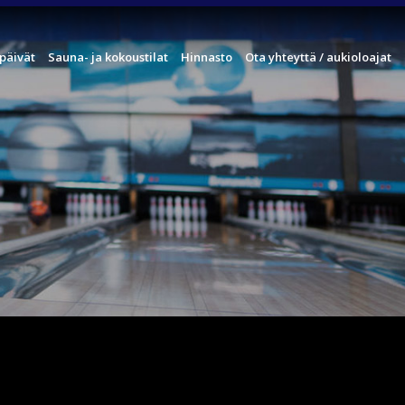
päivät
Sauna- ja kokoustilat
Hinnasto
Ota yhteyttä / aukioloajat