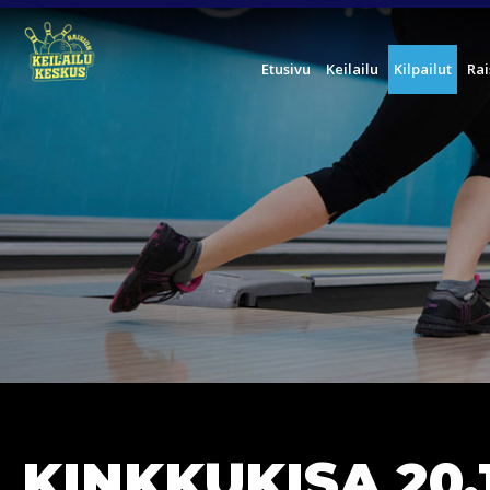
Etusivu
Keilailu
Kilpailut
Rai
KINKKUKISA 20.1