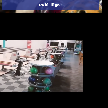
»
Pubi-liiga