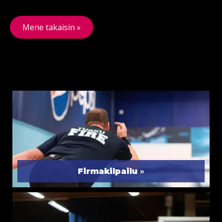
Mene takaisin »
»
Firmakilpailu