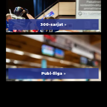
»
300-sarjat
»
Pubi-liiga