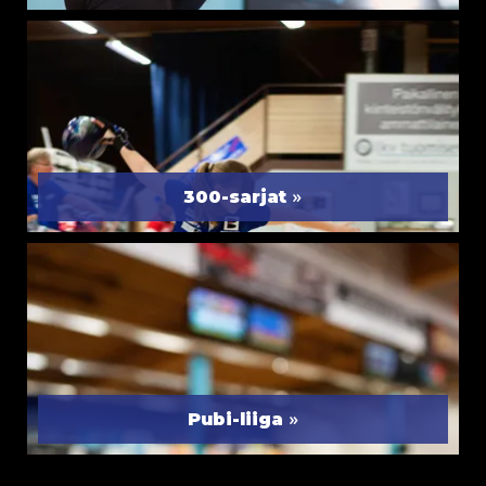
»
300-sarjat
»
Pubi-liiga