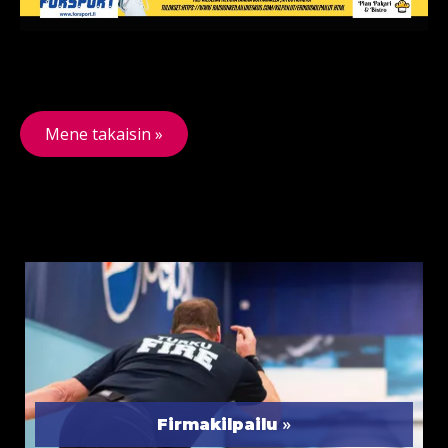
Mene takaisin »
»
Firmakilpailu